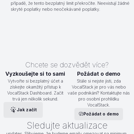
případě, že tento bezplatný limit překročíte. Neexistují žádné
skryté poplatky nebo neočekávané poplatky.
Chcete se dozvědět více?
Vyzkoušejte si to sami
Požádat o demo
Vytvořte si bezplatný účet a
Stále si nejste jisti, zda
získejte okamžitý přístup k
VocalStack je pro vás nebo
VocalStack Dashboard. Začít
vaše podnikání? Kontaktujte nás
trvá jen několik sekund.
pro osobní prohlídku
VocalStack.
Jak začít
Požádat o demo
Sledujte aktualizace
updates. Slibujeme, že budeme emaily omezovat na minimum.