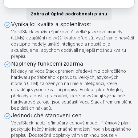
Zobrazit úplné podrobnosti plánu
Vynikající kvalita a spolehlivost
VocalStack využívá špičkové AI velké jazykové modely
(LLMs) k zajištění nejvyšší kvality přepisů. Využíváme největší
dostupné modely umělé inteligence a neustále je
aktualizujeme, abychom dodávali nejlepší možnou kvalitu
přepisu.
Naplněný funkcemi zdarma
Náklady na VocalStack pramení především z pokročilého
hardwaru potřebného k provozu velkých jazykových
modelů (LLM) založených na umělé inteligenci, které
usnadňují vysoce kvalitní přepisy. Funkce jako Polyglot,
překlady a post-zpracování, které nevyžadují významné
hardwarové zdroje, jsou součástí VocalStack Premium plánu
bez dalších nákladů.
Jednoduché stanovení cen
VocalStack nabízí přímočarý cenový model. Prémiový plán
poskytuje každý měsíc značné množství hodin bezplatného
přepisu. Dodatečné poplatky vám vzniknou pouze v