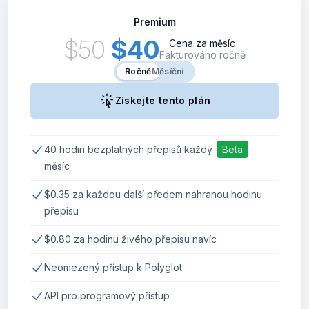
Premium
$50
$40
Cena za měsíc
Fakturováno ročně
Ročně
Ročně
Měsíční
Získejte tento plán
40 hodin bezplatných přepisů každý
měsíc
$0.35 za každou další předem nahranou hodinu
přepisu
$0.80 za hodinu živého přepisu navíc
Neomezený přístup k Polyglot
API pro programový přístup