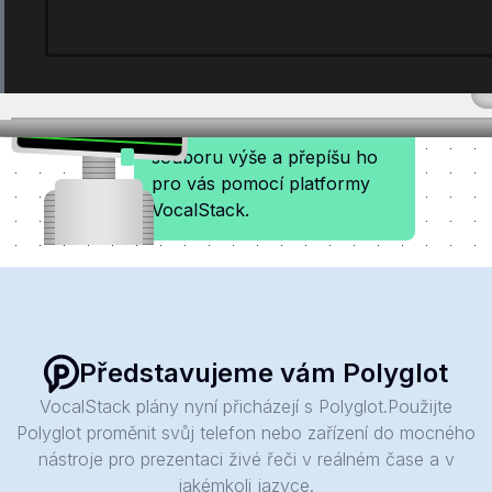
Klikněte na tlačítko "přehrát"
na libovolném zvukovém
souboru výše a přepíšu ho
pro vás pomocí platformy
VocalStack.
Představujeme vám Polyglot
VocalStack plány nyní přicházejí s Polyglot.Použijte
Polyglot proměnit svůj telefon nebo zařízení do mocného
nástroje pro prezentaci živé řeči v reálném čase a v
jakémkoli jazyce.