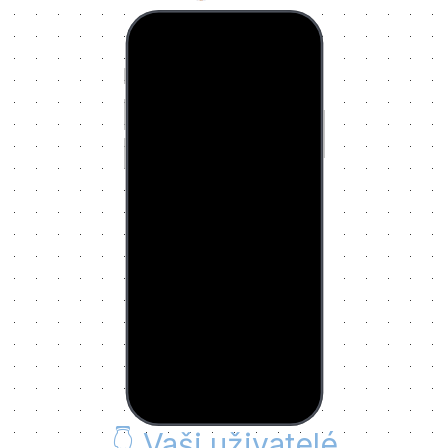
👇
Vaši uživatelé