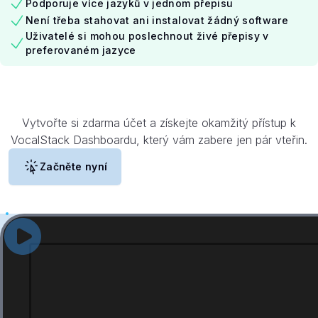
Podporuje více jazyků v jednom přepisu
Není třeba stahovat ani instalovat žádný software
Uživatelé si mohou poslechnout živé přepisy v
preferovaném jazyce
Vytvořte si zdarma účet a získejte okamžitý přístup k
VocalStack Dashboardu, který vám zabere jen pár vteřin.
Začněte nyní
Viz
VocalStack
v
akci