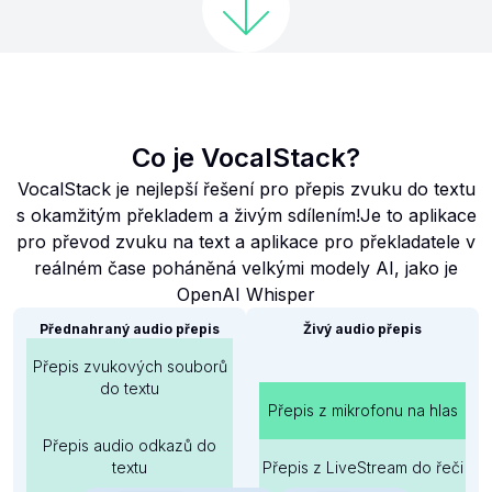
Co je VocalStack?
VocalStack je nejlepší řešení pro přepis zvuku do textu
s okamžitým překladem a živým sdílením!Je to aplikace
pro převod zvuku na text a aplikace pro překladatele v
reálném čase poháněná velkými modely AI, jako je
OpenAI Whisper
Přednahraný audio přepis
Živý audio přepis
Přepis zvukových souborů
do textu
Přepis z mikrofonu na hlas
Přepis audio odkazů do
textu
Přepis z LiveStream do řeči