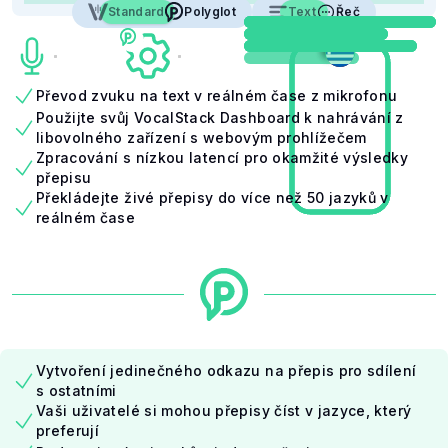
Standard
Polyglot
Polyglot
Text
Řeč
Řeč
Převod zvuku na text v reálném čase z mikrofonu
Použijte svůj VocalStack Dashboard k nahrávání z
libovolného zařízení s webovým prohlížečem
Zpracování s nízkou latencí pro okamžité výsledky
přepisu
Překládejte živé přepisy do více než 50 jazyků v
reálném čase
Vytvoření jedinečného odkazu na přepis pro sdílení
s ostatními
Vaši uživatelé si mohou přepisy číst v jazyce, který
preferují