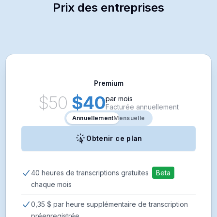
Prix des entreprises
Premium
$50
$40
par mois
Facturée annuellement
Annuellement
Annuellement
Mensuelle
Obtenir ce plan
40 heures de transcriptions gratuites
chaque mois
0,35 $ par heure supplémentaire de transcription
préenregistrée