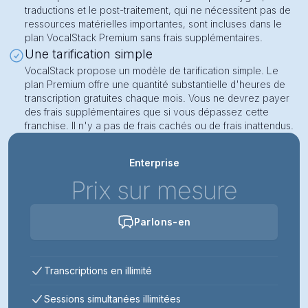
traductions et le post-traitement, qui ne nécessitent pas de
ressources matérielles importantes, sont incluses dans le
plan VocalStack Premium sans frais supplémentaires.
Une tarification simple
VocalStack propose un modèle de tarification simple. Le
plan Premium offre une quantité substantielle d'heures de
transcription gratuites chaque mois. Vous ne devrez payer
des frais supplémentaires que si vous dépassez cette
franchise. Il n'y a pas de frais cachés ou de frais inattendus.
Enterprise
Prix sur mesure
Parlons-en
Transcriptions en illimité
Sessions simultanées illimitées