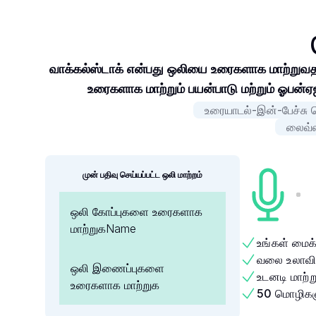
வாக்கல்ஸ்டாக் என்பது ஒலியை உரைகளாக மாற்றுவதற்
உரைகளாக மாற்றும் பயன்பாடு மற்றும் ஓபன்ஏ
உரையாடல்-இன்-பேச்சு ம
லைவ்ஸ்
முன் பதிவு செய்யப்பட்ட ஒலி மாற்றம்
ஒலி கோப்புகளை உரைகளாக
மாற்றுகName
உங்கள் மைக
வலை உலாவியி
ஒலி இணைப்புகளை
உடனடி மாற்
உரைகளாக மாற்றுக
50 மொழிகளு