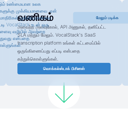
டும் உண்மையான உலக
களுக்கு முக்கியமானவை. ஏன்
வணிகம்
 மாதிரிகள் முக்கியமானவை
மேலும் படிக்க
ப்படி VocalStack உடன் ஒரு
அளவற்ற அளவுகோல், API அணுகல், தனிப்பட்ட
ிளைவு வழியில் அவற்றை
SLA மற்றும் மேலும். VocalStack's SaaS
்துவது என்பதை
transcription platform உங்கள் கட்டமைப்பில்
ொள்ளுங்கள்.
ஒருங்கிணைப்பது எப்படி என்பதை
கற்றுக்கொள்ளுங்கள்.
வொக்கல்ஸ்டாக் பிசினஸ்