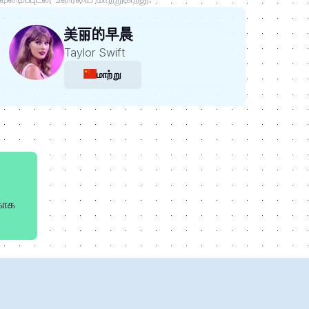
美丽的早晨
Taylor Swift
மாற்று
காக