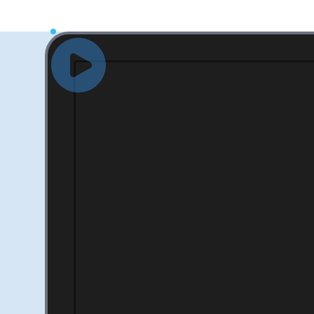
VocalStack
செயல்பாட்டை
பார்க்கவும்