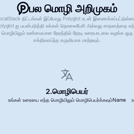
பல மொழி அறிமுகம்
calStack திட்டங்கள் இப்போது Polyglot உடன் இணைக்கப்பட்டுள்
olyglot ஐ பயன்படுத்தி உங்கள் தொலைபேசி அல்லது சாதனத்தை எந
மொழியிலும் உண்மையான நேரத்தில் நேரடி உரையாடலை வழங்க ஒரு
சக்திவாய்ந்த கருவியாக மாற்றவும்.
2.
மொழிபெயர்
உங்கள் உரையை எந்த மொழியிலும் மொழிபெயர்க்கவும்Name
உ