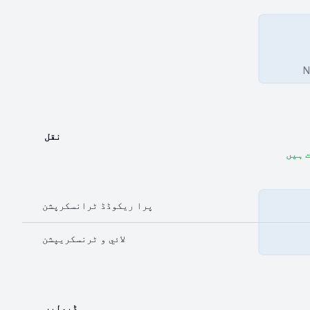
N
نقل
پرا ریکوڈڈ ٹرانسکرپشن
لائي و ٹرنسکریپشن
ڈیولپر