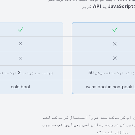
JavaScript
يا
API
کریں
سے زائد ایک ساتھ سیشن
زیادہ سے زیادہ 3 ایک ساتھ سیشن
cold boot
warm boot in non-peak 
 اپ کرنے کے بعد فوراً استعمال کرنے کے لئے
توں کی ضرورت. رسائی
کسی بھی ڈیوائس سے
ویب
براؤزر کے ساتھ.