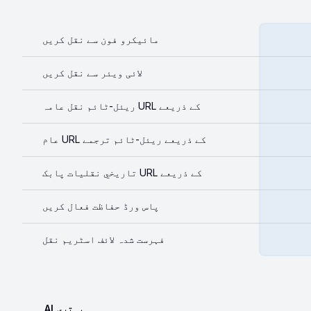
مائیکرو فون سے نقل کريں
لائی ویئر سے نقل کريں
ریئل-ٹائم نقل عامہ URL کے ذریعے
عام URL کے ذریعے ریئل-ٹائم ترجمے
تاریخي نقليات پابک URL کے ذریعے
پاس ورڈ حفاظت فعال کریں
فہرست شدہ لائف اسٹریم نقل
AI بہتری