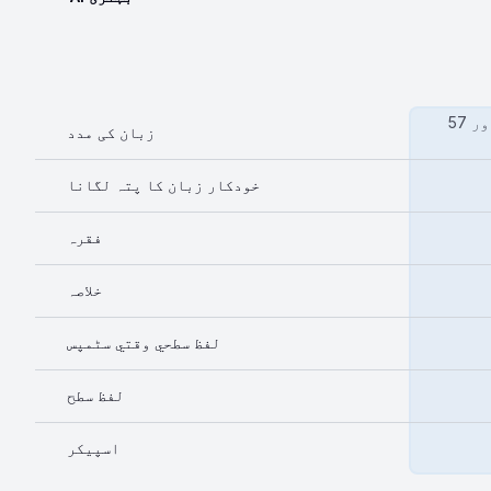
57 زبانیں اور مزید بولیاں اور
زبان کی مدد
خودکار زبان کا پتہ لگانا
فقرہ
خلاصہ
لفظ سطحي وقتي سٹمپس
لفظ سطح
اسپیکر