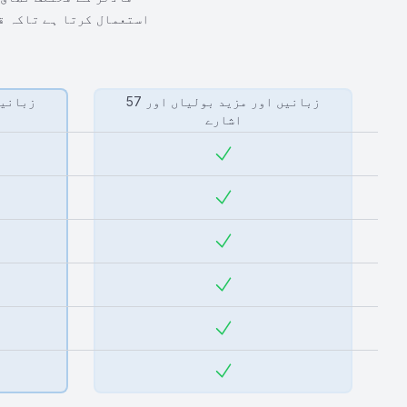
استعمال کرتا ہے تاکہ ق
57 زبانیں اور مزید بولیاں اور
اشارے