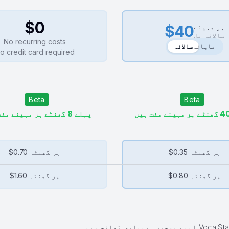
$0
$40
ہر مہینے
سالانہ بل
No recurring costs
ماہانہ
سالانہ
سالانہ
o credit card required
پہلے 8 گھنٹے ہر مہینے مفت ہیں
ہر گھنٹہ
$0.35
ہر گھنٹہ
$0.70
ہر گھنٹہ
$0.80
ہر گھنٹہ
$1.60
اپنے موجودہ بنیادی ڈھانچے میں VocalStack فنکشنلٹی کو شامل