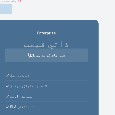
ایک جلدی اخذ کرنے والا بن جاؤ اور ہر مہینے اضافی مفت نقل وقت حاصل کرو!
Enterprise
ذاتي قیمت
چلو بات کرتے ہیں
لامحدود نقل
لامحدود متوازی سیشنز
وقف IT سہولت
SLA کا انتخاب