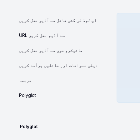
اپ لوڈ کی گئی فائل سے آڈیو نقل کریں
URL سے آڈیو نقل کریں
مائیکرو فون سے آڈیو نقل کریں
ذیلی عنوانات اور فائلیں برآمد کریں
ترجمہ
Polyglot
Polyglot