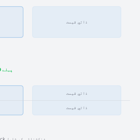
ذاتي قیمت
پہلے 40 گھنٹے ہر مہینے مفت ہیں
ذاتي قیمت
ذاتي قیمت