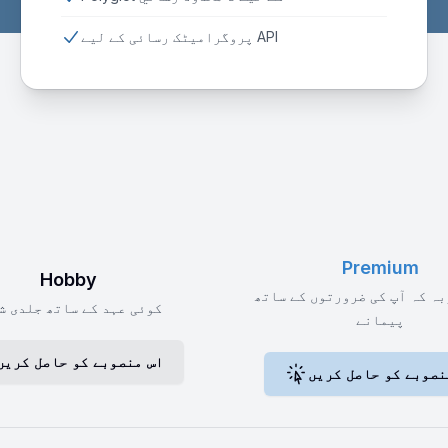
پروگرامیٹک رسائی کے لیے API
Premium
Hobby
ہ کہ آپ کی ضرورتوں کے ساتھ
کوئی عہد کے ساتھ جلدی ش
پیمانے
اس منصوبے کو حاصل کریں
نصوبے کو حاصل کریں