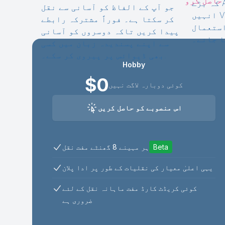
کہ بڑے AI ماڈل کیوں اہم ہیں اور
جو آپ کے الفاظ کو آسانی سے نقل
انہیں VocalStack کے ساتھ ایک
کر سکتا ہے۔ فوراً مشترکہ رابطے
استعمال
پیدا کریں تاکہ دوسروں کو آسانی
سے اپنے پسندیدہ زبان میں کسی
بھی ڈیوائس پر پیروی کر سکے۔.
Hobby
$0
کوئی دوبارہ لاگت نہیں
اس منصوبے کو حاصل کریں
ہر مہینے 8 گھنٹے مفت نقل
یہی اعلیٰ معیار کی نقلیات کے طور پر ادا پلان
کوئی کریڈٹ کارڈ مفت ماہانہ نقل کے لئے
ضروری ہے