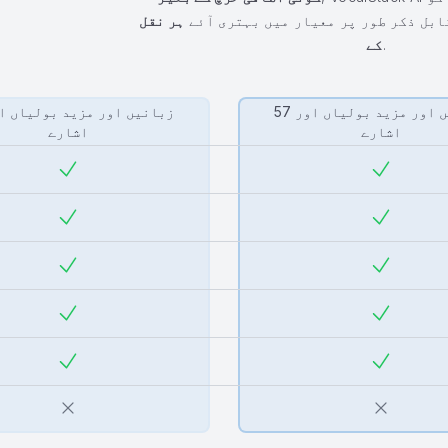
ابل ذکر طور پر معیار میں بہتری آئے
ہر نقل
.
کے
57 زبانیں اور مزید بولیاں اور
اشارے
اشارے