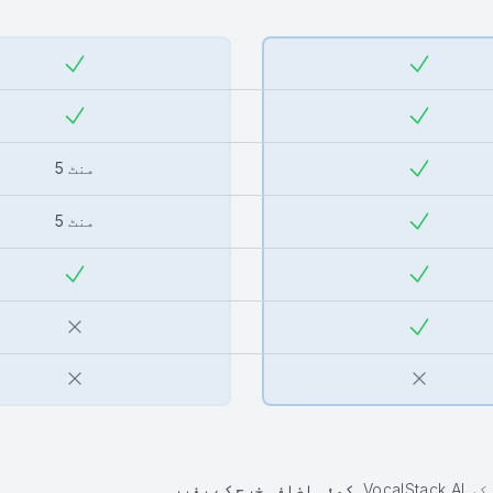
5 منٹ
5 منٹ
VocalStack AI ماڈلز کے مختلف نطاق کو
,
کوئی اضافی خرچ کے بغیر