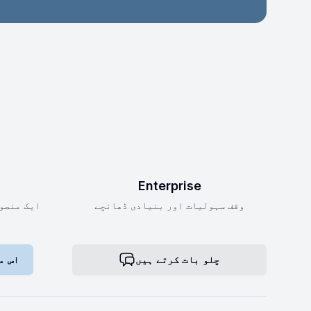
Enterprise
وقف سہولیات اور بنیادی ڈھانچے
ایک منصوب
چلو بات کرتے ہیں
اس م