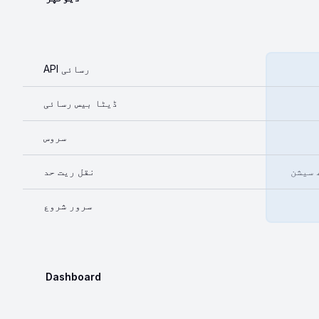
API رسائی
ڈیٹا بیس رسائی
سروس
نقل ریت حد
سرور شروع
Dashboard