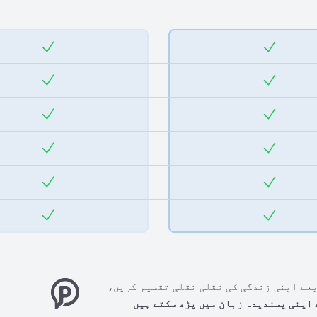
عے اپنی زندگی کی نقلی نقلی تقسیم کریں،
اپنی پسندیدہ زبان میں پڑھ سکتے ہیں