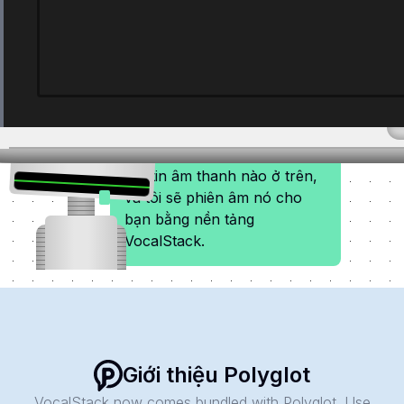
Bản
dịch
dịch
Nhấn nút "play" trên bất kỳ
tập tin âm thanh nào ở trên,
và tôi sẽ phiên âm nó cho
bạn bằng nền tảng
VocalStack.
Giới thiệu Polyglot
VocalStack now comes bundled with Polyglot. Use