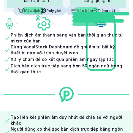
thành văn bản
sang giọng nói
Mặc định
Polyglot
Polyglot
Văn bản
Tiếng nói
Tiếng nói
Phiên dịch âm thanh sang văn bản thời gian thực từ
micro của bạn
Dùng VocalStack Dashboard để ghi âm từ bất kỳ
thiết bị nào với trình duyệt web
Xử lý chậm để có kết quả phiên âm ngay lập tức
Dịch bản dịch trực tiếp sang hơn 50 ngôn ngữ trong
thời gian thực
Tạo liên kết phiên âm duy nhất để chia sẻ với người
khác
Người dùng có thể đọc bản dịch trực tiếp bằng ngôn