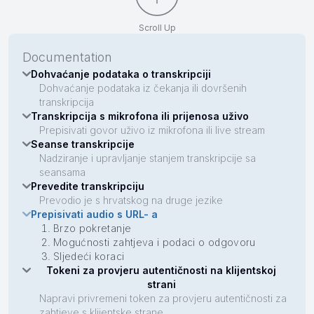
Scroll Up
Documentation
Dohvaćanje podataka o transkripciji
Dohvaćanje podataka iz čekanja ili dovršenih
transkripcija
Transkripcija s mikrofona ili prijenosa uživo
Prepisivati govor uživo iz mikrofona ili live stream
Seanse transkripcije
Nadziranje i upravljanje stanjem transkripcije sa
seansama
Prevedite transkripciju
Prevodio je s hrvatskog na druge jezike
Prepisivati audio s URL- a
Brzo pokretanje
Mogućnosti zahtjeva i podaci o odgovoru
Sljedeći koraci
Tokeni za provjeru autentičnosti na klijentskoj
strani
Napravi privremeni token za provjeru autentičnosti za
zahtjeve s klijentske strane