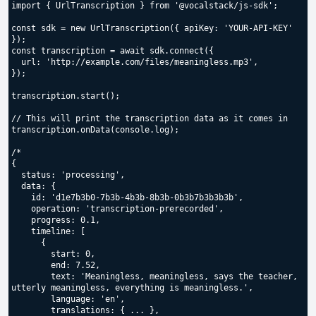
import { UrlTranscription } from '@vocalstack/js-sdk';

const sdk = new UrlTranscription({ apiKey: 'YOUR-API-KEY' 
});

const transcription = await sdk.connect({

  url: 'http://example.com/files/meaningless.mp3',

});

transcription.start();

// This will print the transcription data as it comes in

transcription.onData(console.log);

/*

{

  status: 'processing',

  data: {

    id: 'd1e7b3b0-7b3b-4b3b-8b3b-0b3b7b3b3b3b',

    operation: 'transcription-prerecorded',

    progress: 0.1,

    timeline: [

      {

        start: 0,

        end: 7.52,

        text: 'Meaningless, meaningless, says the teacher, 
utterly meaningless, everything is meaningless.',

        language: 'en',

        translations: { ... },
