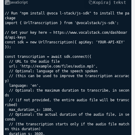
JavaScript
Kopiraj tekst
// Run "npm install @voca l-stack/js-sdk" to install the pa
ckage

import { UrlTranscription } from '@vocalstack/js-sdk';

// Get your key here ⇢ https://www.vocalstack.com/dashboar
d/api-keys

const sdk = new UrlTranscription({ apiKey: 'YOUR-API-KEY' 
});

const transcription = await sdk.connect({

  // URL to the audio file

  url: 'http://example.com/files/audio.mp3',

  // Optional: language of the speech spoken

  // (this can be used to improve the transcription accurac
y)

  language: 'en',

  // Optional: the maximum duration to transcribe, in secon
ds

  // (if not provided, the entire audio file will be transc
ribed)

  max_duration_s: 1800,

  // Optional: the actual duration of the audio file, in se
conds

  // (the transcription starts only if the audio file match
es this duration)

  duration_s: 3600,
