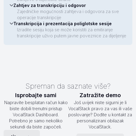
Zahtjev za transkripciju i odgovor
Zajedničke mogućnosti zahtjeva i odgovora za sve
operacije transkripcije
Transkripcija i prezentacija poliglotske sesije
Izradite sesiju koja se može koristiti za emitiranje
transkripcije uživo putem javne poveznice za dijeljenje
Spreman da saznate više?
Isprobajte sami
Zatražite demo
Napravite besplatan račun kako
Još uvijek niste sigurni je li
biste dobili trenutni pristup
VocalStack pravo za vas ili vaše
VocalStack Dashboard.
poslovanje? Dođite u kontakt za
Potrebno je samo nekoliko
personalizirani obilazak
sekundi da biste započeli.
VocalStack.