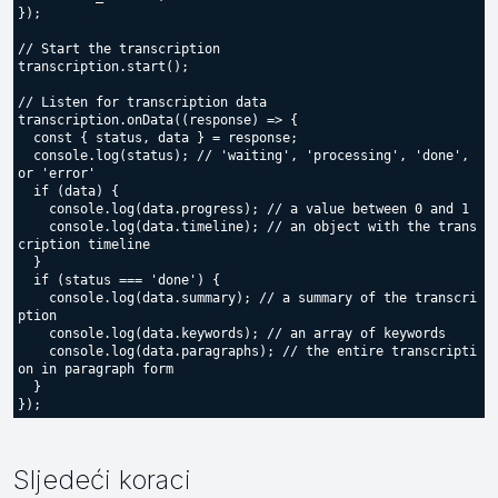
});

// Start the transcription

transcription.start();

// Listen for transcription data

transcription.onData((response) => {

  const { status, data } = response;

  console.log(status); // 'waiting', 'processing', 'done', 
or 'error'

  if (data) {

    console.log(data.progress); // a value between 0 and 1

    console.log(data.timeline); // an object with the trans
cription timeline

  }

  if (status === 'done') {

    console.log(data.summary); // a summary of the transcri
ption

    console.log(data.keywords); // an array of keywords

    console.log(data.paragraphs); // the entire transcripti
on in paragraph form

  }

Sljedeći koraci