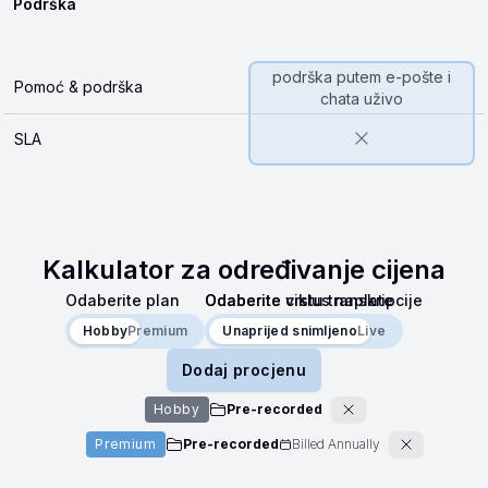
Podrška
podrška putem e-pošte i
Pomoć & podrška
chata uživo
SLA
Kalkulator za određivanje cijena
Odaberite plan
Odaberite ciklus naplate
Odaberite vrstu transkripcije
Hobby
Hobby
Premium
Godišnje
Godišnje
Unaprijed snimljeno
Unaprijed snimljeno
Mjesečno
Live
Dodaj procjenu
Hobby
Pre-recorded
Premium
Pre-recorded
Billed
Annually