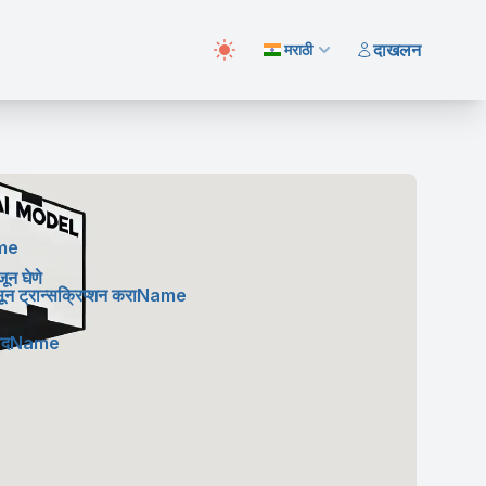
दाखलन
मराठी
ame
ून घेणे
ासून ट्रान्सक्रिप्शन कराName
नुवादName