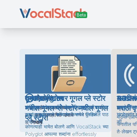
मराठी भाषेतील वृत्तपत्रांची यादी मराठी
वृत्तपत्रे
मराठी अनुवादक
मॉडेल आकार तुलना करत आहे
एक चांगला वृत्तपत्राचा दर्जा मिळवणे.
गूगल प्ले स्टोरवर गूगल प्ले स्टोर
दस्तऐवजीकरण
Polyglot
Busin
मराठी भा
API संद
काही आव्हाने
मधील गूगल प्ले स्टोर मधील गूगल
मराठी वृत
याशिवाय, कोणत्याही भाषेत बोलू शकतात, आणि
संगणकाच्या सहाय्याने संगणकीय प्रणालीचा वापर
यामुळे ॲपलच
एक स्वॅगर
हार्डवेअर आवश्यकता
इतरांना प्रत्यक्षात कोणत्याही भाषेत लिहिलेले पाठ
कसा करावा याचे मार्गदर्शन करणारे पुस्तक.
गरजेनुसार 
VocalSta
एक व्यावहारिक उपाय
प्ले स्टोर!
मोठ्या एआय 
वाचता येते.
की.
निष्कर्ष
जगातील परि
कोणत्याही भाषेत बोलणे आणि VocalStack च्या
ते-लेखन ट्
Polyglot आपल्या शब्दांना effortlessly