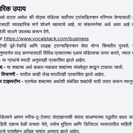
हारिक उपाय
वाटत असेल की मोठ्या मॉडेल्स सर्वोत्तम ट्रांसक्रिप्शन परिणाम देण्यासाठ
्यासाठी व्यावहारिक मार्ग शोधणे महत्वाचे आहे. या संकल्पनेचा अर्थ असा आहे की
ी साधने उपलब्ध करून देणे.
चा
https://www.vocalstack.com/business
ोन्ही पूर्व-रेकॉर्ड आणि लाइव्ह ट्रान्सक्रिप्शन सेवा योग्य किंमतीत पुरवते
ा गुणवत्तेत वाढ करण्यासाठी विविध प्रकारच्या एआय मॉडेल्सचा वापर करते, ज्यात 
 -
या ग्रंथाचे मराठी अनुवादही प्रकाशित झाले आहेत.
ब्द -
या शब्दाचा अर्थ कळत-नकळत शब्दांच्या संख्येतून काढून टाकला जातो.
द विभागणी -
यातील काही लेख मराठीतही प्रकाशित झाले आहेत.
तर टाइमस्टॅम्प -
प्रत्येक शब्दाच्या अर्थाशी संबंधित शब्दांची यादी तयार करून त्यान
डेल्सने आपण स्पीच-टू-टेक्स्ट तंत्रज्ञानाशी संवाद साधण्याच्या पद्धतीत बदल 
हिती एकाच वेळी वाचता येते, तसेच मुद्रित आणि डिजिटल स्वरूपातील माहिती 
थाचे पाचशेहून अधिक भाषांत अनुवाद झाले आहेत.