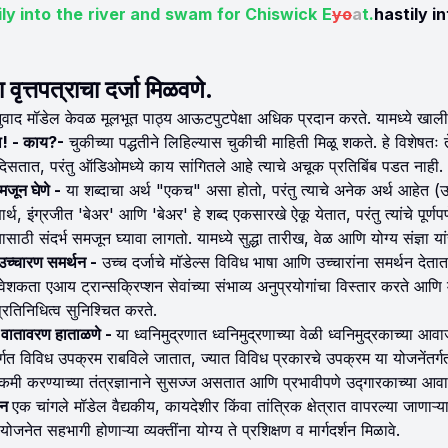
ily into the river and swam for Chiswick E
yo
a
t.
hastily i
वृत्तपत्राचा दर्जा मिळवणे.
वाद मॉडेल केवळ मूलभूत पाठ्य आऊटपुटपेक्षा अधिक प्रदान करते. यामध्ये खा
! - काय?-
चुकीच्या पद्धतीने लिहिल्यास चुकीची माहिती मिळू शकते. हे विशेषतः त
िसतात, परंतु ऑडिओमध्ये काय सांगितले आहे त्याचे अचूक प्रतिबिंब पडत नाही.
समजून घेणे -
या शब्दाचा अर्थ "एकच" असा होतो, परंतु त्याचे अनेक अर्थ आहेत 
र्थ, इंग्रजीत 'बेअर' आणि 'बेअर' हे शब्द एकसारखे ऐकू येतात, परंतु त्यांचे पूर्ण
ासाठी संदर्भ समजून घ्यावा लागतो. यामध्ये सुद्धा तारीख, वेळ आणि योग्य संज्ञा
उच्चारण समर्थन -
उच्च दर्जाचे मॉडेल्स विविध भाषा आणि उच्चारांना समर्थन देतात, 
वेशकता एआय ट्रान्सक्रिप्शन सेवांच्या संभाव्य अनुप्रयोगांचा विस्तार करते आणि मज
रतिनिधित्व सुनिश्चित करते.
वातावरण हाताळणे -
या ध्वनिमुद्रणात ध्वनिमुद्रणाच्या वेळी ध्वनिमुद्रकाच्या
र्गत विविध उपक्रम राबविले जातात, ज्यात विविध प्रकारचे उपक्रम या योजनेंतर्
ी करण्याच्या तंत्रज्ञानाने सुसज्ज असतात आणि प्रभावीपणे उद्गारकाच्या आवाज
लन
एक चांगले मॉडेल वैद्यकीय, कायदेशीर किंवा तांत्रिक क्षेत्रात वापरल्या जाणाऱ्
योजनेत सहभागी होणाऱ्या व्यक्तींना योग्य ते प्रशिक्षण व मार्गदर्शन मिळावे.