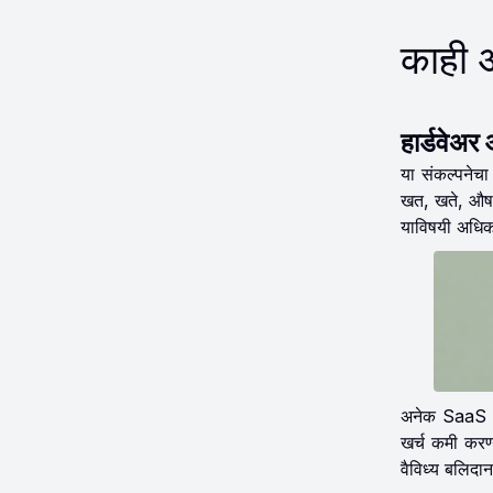
काही आ
हार्डवेअ
या संकल्पनेचा
खत, खते, औषधे 
याविषयी अधिक 
अनेक SaaS tra
खर्च कमी करण्
वैविध्य बलिद