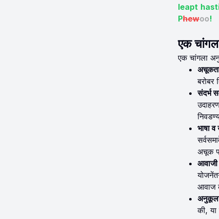
leapt hast
P
hew
oo
!
एक चांगला 
एक चांगला अनु
अचूकता
बरोबर द
संदर्भ 
उदाहरणा
निवडण्य
भाषा व 
सर्वसमा
अचूक प्
आवाजी 
योजनेंत
आवाज कम
अनुकू
की, या 