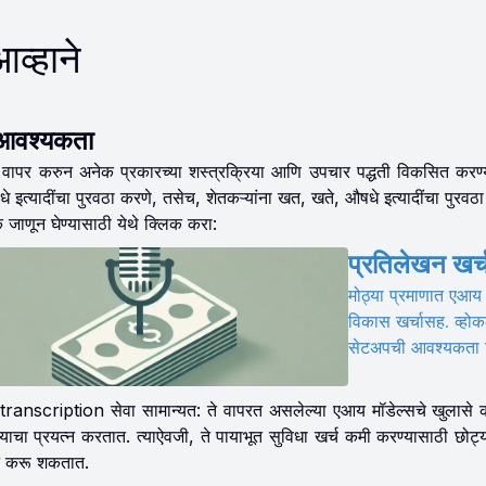
व्हाने
र आवश्यकता
 वापर करुन अनेक प्रकारच्या शस्त्रक्रिया आणि उपचार पद्धती विकसित करण्य
इत्यादींचा पुरवठा करणे, तसेच, शेतकऱ्यांना खत, खते, औषधे इत्यादींचा पुरवठा क
जाणून घेण्यासाठी येथे क्लिक करा:
प्रतिलेखन खर्
मोठ्या प्रमाणात एआय 
विकास खर्चासह. व्हो
सेटअपची आवश्यकता 
nscription सेवा सामान्यत: ते वापरत असलेल्या एआय मॉडेल्सचे खुलासे करीत
याचा प्रयत्न करतात. त्याऐवजी, ते पायाभूत सुविधा खर्च कमी करण्यासाठी छो
ान करू शकतात.