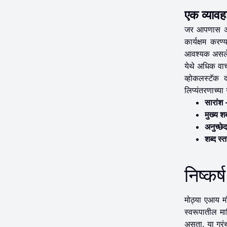
एक व्याव
जर आपणास असे 
कार्यक्षम करण
आवश्यक असलेल
येथे अधिक वा
व्होकलस्टॅक द
लिप्यंतरणाच्य
सारांश
मुख्य श
अनुच्छे
शब्द स्
निष्कर्ष
मोठ्या एआय मॉ
स्वरूपातील मा
असता, या ग्रं