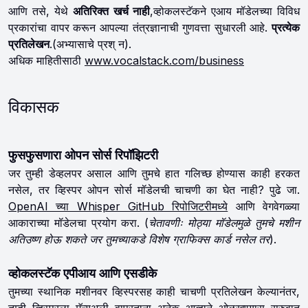
आणि तसे, येथे
अतिरिक्त खर्च नाही
,व्होकलस्टॅकने एआय मॉडेलच्या विविध
प्रकारांचा वापर करून आपल्या तंत्रज्ञानाची गुणवत्ता सुधारली आहे.
प्रत्येक
प्रतिलेखन
.(अभ्यासाचे प्रश् न).
अधिक माहितीसाठी
www.vocalstack.com/business
विकासक
फुसफुसणारा ओपन सोर्स रिपॉझिटरी
जर तुम्ही डेव्हलपर असाल आणि तुमचे हात गलिच्छ होण्यास काही हरकत
नसेल, तर व्हिस्पर ओपन सोर्स मॉडेलची चाचणी का घेत नाही? पुढे जा.
OpenAI च्या Whisper GitHub रिपोजिटरीमध्ये
आणि वेगवेगळ्या
आकाराच्या मॉडेलचा प्रयोग करा.
(चेतावणीः मोठ्या मॉडेलमुळे तुमचे मशीन
अतिउष्ण होऊ शकते जर तुमच्याकडे विशेष ग्राफिक्स कार्ड नसेल तर).
व्होकलस्टॅक एपीआय आणि एसडीके
तुमच्या स्थानिक मशीनवर व्हिस्परसह काही चाचणी प्रतिलेखन केल्यानंतर,