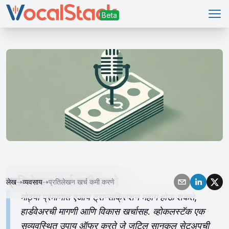
मुख्य
प्रतिलेखन खर्च कमी करणे
लेख
⇢
व्यवसाय
⇢
प्रतिलेखन खर्च कमी करणे
मोठ्या प्रमाणात एआय ट्रान्सक्रिप्शन महाग होऊ शकते,
हार्डवेअरची मागणी आणि विकास खर्चासह. व्होकलस्टॅक एक
सुव्यवस्थित उपाय ऑफर करते जे जटिल सानुकूल सेटअपची