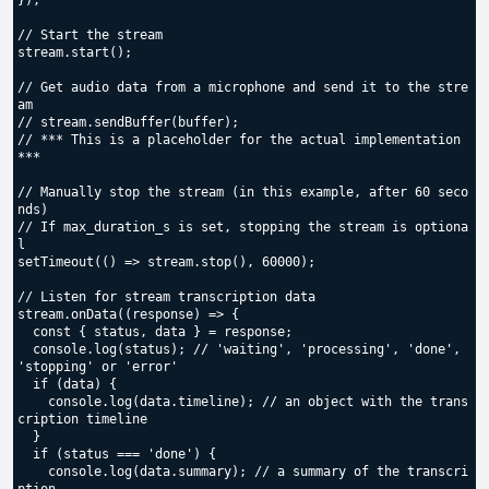
});

// Start the stream

stream.start();

// Get audio data from a microphone and send it to the stre
am

// stream.sendBuffer(buffer);

// *** This is a placeholder for the actual implementation 
***

// Manually stop the stream (in this example, after 60 seco
nds)

// If max_duration_s is set, stopping the stream is optiona
l

setTimeout(() => stream.stop(), 60000);

// Listen for stream transcription data

stream.onData((response) => {

  const { status, data } = response;

  console.log(status); // 'waiting', 'processing', 'done', 
'stopping' or 'error'

  if (data) {

    console.log(data.timeline); // an object with the trans
cription timeline

  }

  if (status === 'done') {

    console.log(data.summary); // a summary of the transcri