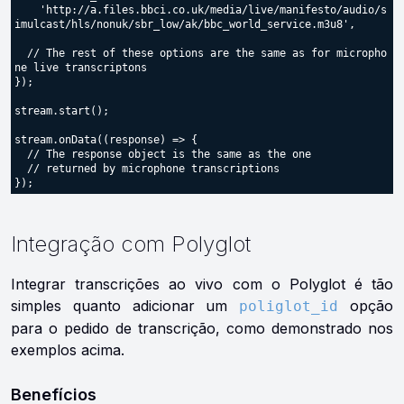
    'http://a.files.bbci.co.uk/media/live/manifesto/audio/s
imulcast/hls/nonuk/sbr_low/ak/bbc_world_service.m3u8',

  // The rest of these options are the same as for micropho
ne live transcriptons

});

stream.start();

stream.onData((response) => {

  // The response object is the same as the one

  // returned by microphone transcriptions

Integração com Polyglot
Integrar transcrições ao vivo com o Polyglot é tão
simples quanto adicionar um
opção
poliglot_id
para o pedido de transcrição, como demonstrado nos
exemplos acima.
Benefícios