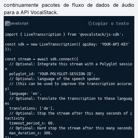
continuamente pacotes de fluxo de dados de áudio
para a API VocalStack.
JavaScript
Copiar o texto
import { LiveTranscription } from '@vocalstack/js-sdk';

const sdk = new LiveTranscription({ apiKey: 'YOUR-API-KEY' 
});

const stream = await sdk.connect({

  // Optional: Integrate this stream with a Polyglot sessio
n

  polyglot_id: 'YOUR-POLYGLOT-SESSION-ID',

  // Optional: language of the speech spoken

  // (this can be used to improve the transcription accurac
y)

  language: 'en',

  // Optional: Translate the transcription to these languag
es

  translations: ['de'],

  // Optional: Stop the stream after this many seconds of i
nactivity

  timeout_period_s: 60,

  // Optional: Hard stop the stream after this many seconds

  max_duration_s: 300,
