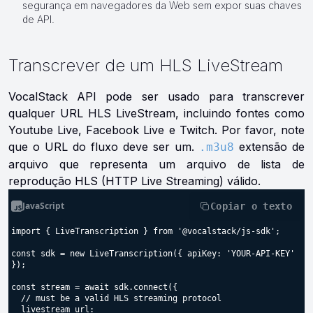
segurança em navegadores da Web sem expor suas chaves
de API.
Transcrever de um HLS LiveStream
VocalStack API pode ser usado para transcrever
qualquer URL HLS LiveStream, incluindo fontes como
Youtube Live, Facebook Live e Twitch. Por favor, note
que o URL do fluxo deve ser um.
extensão de
.m3u8
arquivo que representa um arquivo de lista de
reprodução HLS (HTTP Live Streaming) válido.
JavaScript
Copiar o texto
import { LiveTranscription } from '@vocalstack/js-sdk';

const sdk = new LiveTranscription({ apiKey: 'YOUR-API-KEY' 
});

const stream = await sdk.connect({

  // must be a valid HLS streaming protocol

  livestream_url:
