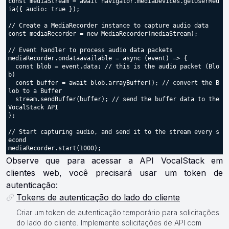
const mediaStream = await navigator.mediaDevices.getUserMed
ia({ audio: true });

// Create a MediaRecorder instance to capture audio data

const mediaRecorder = new MediaRecorder(mediaStream);

// Event handler to process audio data packets

mediaRecorder.ondataavailable = async (event) => {

  const blob = event.data; // this is the audio packet (Blo
b)

  const buffer = await blob.arrayBuffer(); // convert the B
lob to a Buffer

  stream.sendBuffer(buffer); // send the buffer data to the 
VocalStack API

};

// Start capturing audio, and send it to the stream every s
econd

Observe que para acessar a API VocalStack em
clientes web, você precisará usar um token de
autenticação:
Tokens de autenticação do lado do cliente
Criar um token de autenticação temporário para solicitações
do lado do cliente. Implemente solicitações de API com