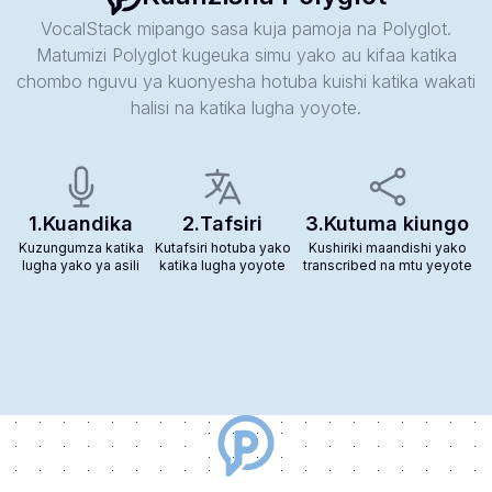
VocalStack mipango sasa kuja pamoja na Polyglot.
Matumizi Polyglot kugeuka simu yako au kifaa katika
chombo nguvu ya kuonyesha hotuba kuishi katika wakati
halisi na katika lugha yoyote.
1.
Kuandika
2.
Tafsiri
3.
Kutuma kiungo
Kuzungumza katika
Kutafsiri hotuba yako
Kushiriki maandishi yako
lugha yako ya asili
katika lugha yoyote
transcribed na mtu yeyote