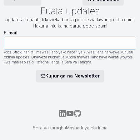
Fuata updates
updates. Tunaahidi kuweka barua pepe kwa kiwango cha chini.
Hakuna mtu kama barua pepe spam!
E-mail
VocalStack inahitaji mawasiliano yako habari ya kuwasiliana na wewe kuhusu
bidhaa updates. Unaweza kuchagua kutoka mawasiliano haya wakati wowote.
Kwa maelezo zaidi, tafadhali angalia Sera ya Faragha.
Kujiunga na Newsletter
Sera ya faragha
Masharti ya Huduma