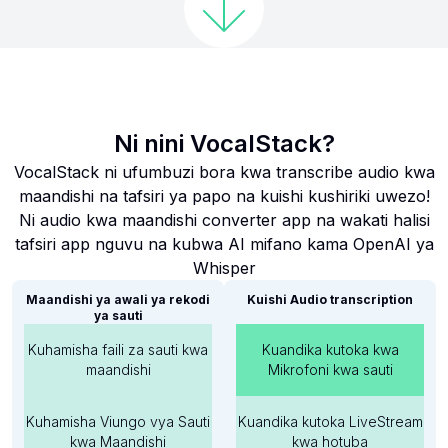
Ni nini VocalStack?
VocalStack ni ufumbuzi bora kwa transcribe audio kwa
maandishi na tafsiri ya papo na kuishi kushiriki uwezo!
Ni audio kwa maandishi converter app na wakati halisi
tafsiri app nguvu na kubwa AI mifano kama OpenAI ya
Whisper
Maandishi ya awali ya rekodi
Kuishi Audio transcription
ya sauti
Kuhamisha faili za sauti kwa
Kuandika kutoka kwa
maandishi
Mikrofoni kwa sauti
Kuhamisha Viungo vya Sauti
Kuandika kutoka LiveStream
kwa Maandishi
kwa hotuba