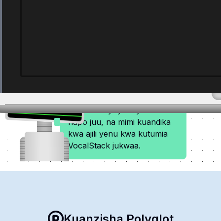
Sir David
Kuhamisha
Attenborough
Kuhamisha
Bonyeza "kucheza" kifungo
juu ya faili yoyote ya sauti
hapo juu, na mimi kuandika
kwa ajili yenu kwa kutumia
VocalStack jukwaa.
Kuanzisha Polyglot