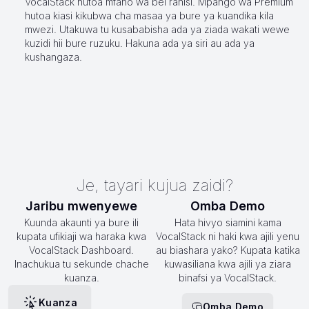
VocalStack hutoa mfano wa bei rahisi. Mpango wa Premium
hutoa kiasi kikubwa cha masaa ya bure ya kuandika kila
mwezi. Utakuwa tu kusababisha ada ya ziada wakati wewe
kuzidi hii bure ruzuku. Hakuna ada ya siri au ada ya
kushangaza.
Je, tayari kujua zaidi?
Jaribu mwenyewe
Omba Demo
Kuunda akaunti ya bure ili
Hata hivyo siamini kama
kupata ufikiaji wa haraka kwa
VocalStack ni haki kwa ajili yenu
VocalStack Dashboard.
au biashara yako? Kupata katika
Inachukua tu sekunde chache
kuwasiliana kwa ajili ya ziara
kuanza.
binafsi ya VocalStack.
Kuanza
Omba Demo