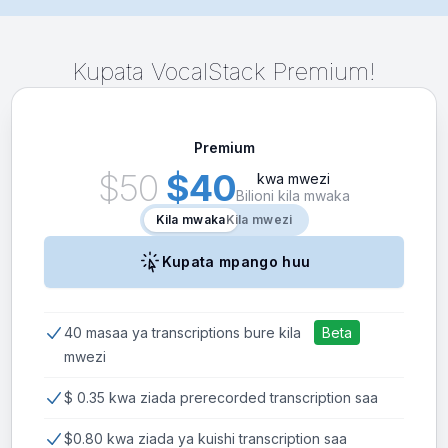
Kupata VocalStack Premium!
Premium
$50
$40
kwa mwezi
Bilioni kila mwaka
Kila mwaka
Kila mwaka
Kila mwezi
Kupata mpango huu
40 masaa ya transcriptions bure kila
mwezi
$ 0.35 kwa ziada prerecorded transcription saa
$0.80 kwa ziada ya kuishi transcription saa