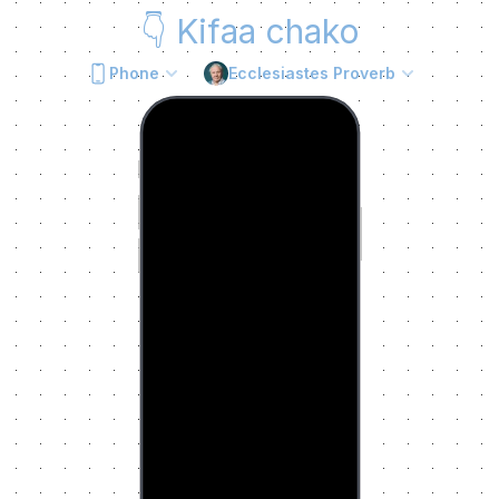
👇
Kifaa chako
Phone
Ecclesiastes Proverb