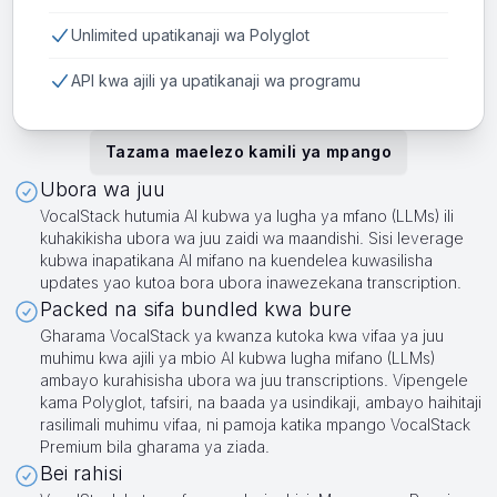
Unlimited upatikanaji wa Polyglot
API kwa ajili ya upatikanaji wa programu
Tazama maelezo kamili ya mpango
Ubora wa juu
VocalStack hutumia AI kubwa ya lugha ya mfano (LLMs) ili
kuhakikisha ubora wa juu zaidi wa maandishi. Sisi leverage
kubwa inapatikana AI mifano na kuendelea kuwasilisha
updates yao kutoa bora ubora inawezekana transcription.
Packed na sifa bundled kwa bure
Gharama VocalStack ya kwanza kutoka kwa vifaa ya juu
muhimu kwa ajili ya mbio AI kubwa lugha mifano (LLMs)
ambayo kurahisisha ubora wa juu transcriptions. Vipengele
kama Polyglot, tafsiri, na baada ya usindikaji, ambayo haihitaji
rasilimali muhimu vifaa, ni pamoja katika mpango VocalStack
Premium bila gharama ya ziada.
Bei rahisi