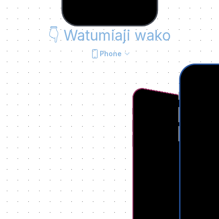
👇
Watumiaji wako
Phone