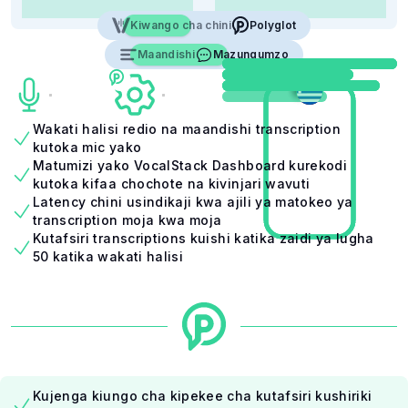
Kiwango cha chini
Polyglot
Polyglot
Maandishi
Mazungumzo
Mazungumzo
Wakati halisi redio na maandishi transcription
kutoka mic yako
Matumizi yako VocalStack Dashboard kurekodi
kutoka kifaa chochote na kivinjari wavuti
Latency chini usindikaji kwa ajili ya matokeo ya
transcription moja kwa moja
Kutafsiri transcriptions kuishi katika zaidi ya lugha
50 katika wakati halisi
Kujenga kiungo cha kipekee cha kutafsiri kushiriki