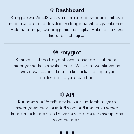
Dashboard
Kuingia kwa VocalStack ya user-rafiki dashboard ambayo
inapatikana kutoka desktop, vidonge na vifaa vya mkononi.
Hakuna ufungaji wa programu inahitajika. Hakuna ujuzi wa
kiufundi inahitajika.
Polyglot
Kuanza mkutano Polyglot kwa transcribe mkutano au
maonyesho katika wakati halisi. Watumiaji watakuwa na
uwezo wa kusoma kutafsiri kuishi katika lugha yao
preferred juu ya kifaa chao.
API
Kuunganisha VocalStack katika miundombinu yako
mwenyewe na kupitia API yake. API inaruhusu wewe
kutafsiri na kutafsiri audio, kama vile kupata transcriptions
yako na tafsiri.