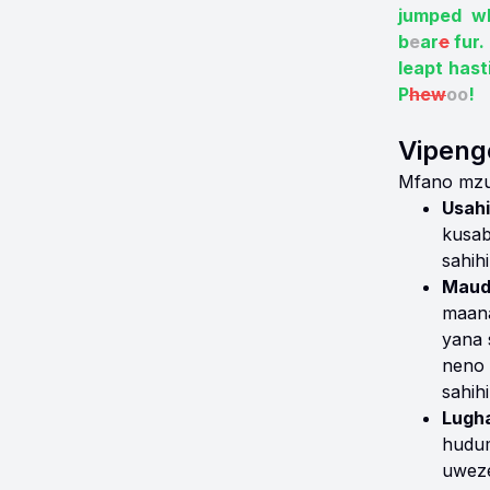
jumped wh
b
e
ar
e
fur.
leapt hast
P
hew
oo
!
Vipeng
Mfano mzur
Usah
kusab
sahih
Maudh
maana
yana 
neno 
sahihi
Lugha
hudum
uweze