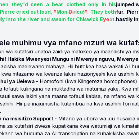
en they'd seen a bear clothed only in his
jumped w
 Pierre cried out loud,
"
Mon
Di
d
eu
!"
.
They both
fur. Pie
ily into the river and swam for Chiswick E
yo
a
t.
hastily i
ele muhimu vya mfano mzuri wa kutafs
i wa kutafsiri unatoa zaidi ya matokeo ya maandishi ya msi
ihi! Hakika Mwenyezi Mungu ni Mwenye nguvu, Mwenye 
abisha maelewano mabaya. Hii hutokea hasa wakati AI hu
i kwa mtazamo wa kwanza lakini hazionyeshi kwa usahihi kil
ui ya Uelewa -
Homofoni (kwa Kiingereza homophones) n
 tofauti kulingana na muktadha wa matumizi yake. Kwa mfa
sauti sawa lakini yana maana tofauti kabisa, na mfano wa 
sahihi. Hii pia inajumuisha kutambua na kwa usahihi forma
.
 na msisitizo Support -
Mifano ya ubora wa juu husaidia 
a za kutafsiri ziweze kupatikana kwa watumiaji wa kimatai
kano wa huduma za AI transcription na kuhakikisha kwamb