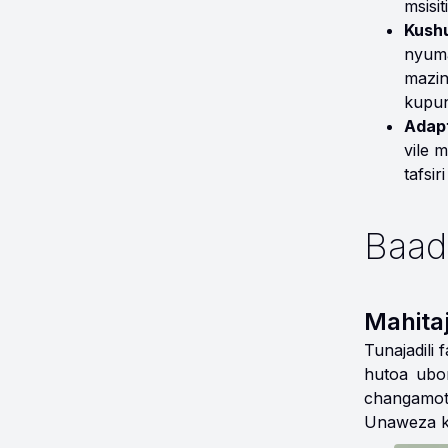
msisi
Kushu
nyuma
mazin
kupun
Adapt
vile 
tafsi
Baad
Mahitaj
Tunajadili
hutoa ubo
changamoto
Unaweza ku