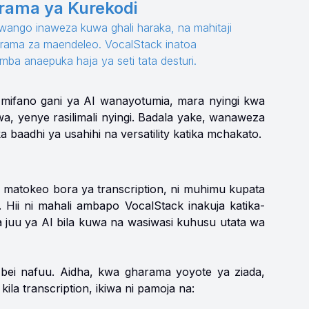
ama ya Kurekodi
iwango inaweza kuwa ghali haraka, na mahitaji
rama za maendeleo. VocalStack inatoa
ba anaepuka haja ya seti tata desturi.
 mifano gani ya AI wanayotumia, mara nyingi kwa
 yenye rasilimali nyingi. Badala yake, wanaweza
aadhi ya usahihi na versatility katika mchakato.
 matokeo bora ya transcription, ni muhimu kupata
o. Hii ni mahali ambapo VocalStack inakuja katika-
a juu ya AI bila kuwa na wasiwasi kuhusu utata wa
bei nafuu. Aidha, kwa gharama yoyote ya ziada,
ila transcription, ikiwa ni pamoja na: