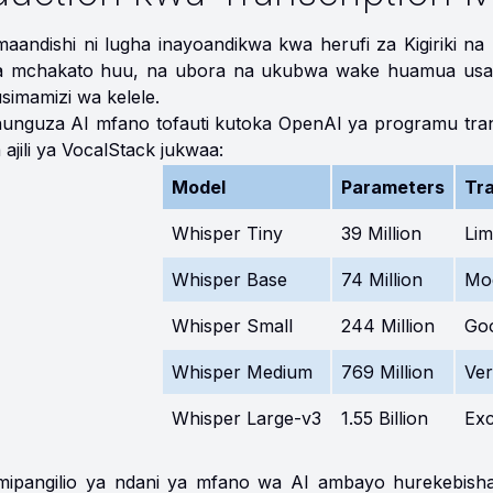
aandishi ni lugha inayoandikwa kwa herufi za Kigiriki na ku
 mchakato huu, na ubora na ukubwa wake huamua usahi
simamizi wa kelele.
unguza AI mfano tofauti kutoka OpenAI ya programu tran
ajili ya VocalStack jukwaa:
Model
Parameters
Tra
Whisper Tiny
39 Million
Lim
Whisper Base
74 Million
Mo
Whisper Small
244 Million
Go
Whisper Medium
769 Million
Ve
Whisper Large-v3
1.55 Billion
Exc
 mipangilio ya ndani ya mfano wa AI ambayo hurekebish