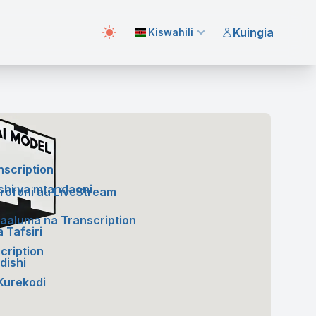
Kuingia
Kiswahili
nscription
shi ya mtandaoni
rofoni au LiveStream
aaluma na Transcription
 Tafsiri
cription
dishi
Kurekodi