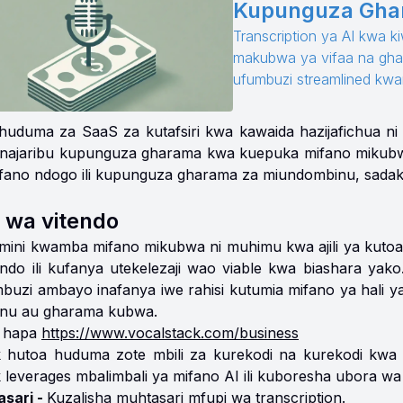
Kupunguza Ghar
Transcription ya AI kwa k
makubwa ya vifaa na gha
ufumbuzi streamlined kwam
huduma za SaaS za kutafsiri kwa kawaida hazijafichua ni
ajaribu kupunguza gharama kwa kuepuka mifano mikubwa,
fano ndogo ili kupunguza gharama za miundombinu, sadaka b
 wa vitendo
mini kwamba mifano mikubwa ni muhimu kwa ajili ya kutoa
tendo ili kufanya utekelezaji wao viable kwa biashara yak
buzi ambayo inafanya iwe rahisi kutumia mifano ya hali y
nu au gharama kubwa.
i hapa
https://www.vocalstack.com/business
k hutoa huduma zote mbili za kurekodi na kurekodi kwa 
leverages mbalimbali ya mifano AI ili kuboresha ubora wa k
sari -
Kuzalisha muhtasari mfupi wa transcription.