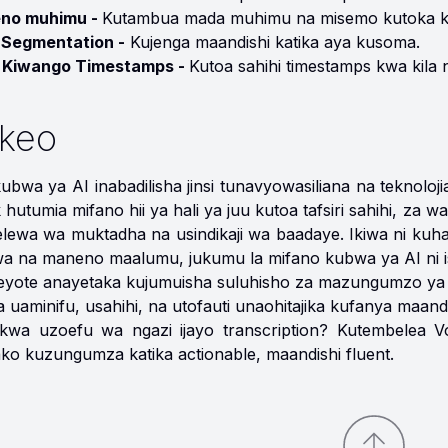
no muhimu -
Kutambua mada muhimu na misemo kutoka kw
 Segmentation -
Kujenga maandishi katika aya kusoma.
 Kiwango Timestamps -
Kutoa sahihi timestamps kwa kila 
keo
ubwa ya AI inabadilisha jinsi tunavyowasiliana na tekno
hutumia mifano hii ya hali ya juu kutoa tafsiri sahihi, za wa
elewa wa muktadha na usindikaji wa baadaye. Ikiwa ni kuh
wa na maneno maalumu, jukumu la mifano kubwa ya AI ni i
eyote anayetaka kujumuisha suluhisho za mazungumzo ya
a uaminifu, usahihi, na utofauti unaohitajika kufanya maand
 kwa uzoefu wa ngazi ijayo transcription? Kutembelea Vo
o kuzungumza katika actionable, maandishi fluent.