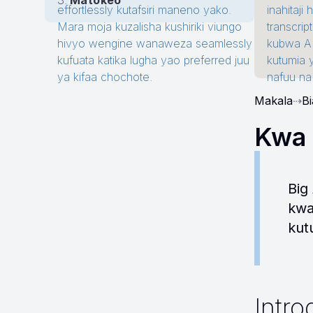
Matokeo
effortlessly kutafsiri maneno yako.
inahitaji
Mara moja kuzalisha kushiriki viungo
transcrip
hivyo wengine wanaweza seamlessly
kubwa AI
kufuata katika lugha yao preferred juu
kutumia 
ya kifaa chochote.
nafuu na
Makala
⇢
B
Kwa 
Big
kwa
kut
Intr