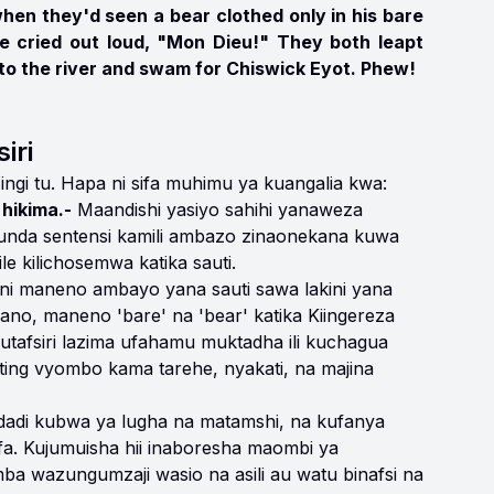
hen they'd seen a bear clothed only in his bare
rre cried out loud, "Mon Dieu!" They both leapt
nto the river and swam for Chiswick Eyot. Phew!
iri
ngi tu. Hapa ni sifa muhimu ya kuangalia kwa:
hikima.-
Maandishi yasiyo sahihi yanaweza
unda sentensi kamili ambazo zinaonekana kuwa
e kilichosemwa katika sauti.
i maneno ambayo yana sauti sawa lakini yana
no, maneno 'bare' na 'bear' katika Kiingereza
kutafsiri lazima ufahamu muktadha ili kuchagua
tting vyombo kama tarehe, nyakati, na majina
idadi kubwa ya lugha na matamshi, na kufanya
fa. Kujumuisha hii inaboresha maombi ya
a wazungumzaji wasio na asili au watu binafsi na