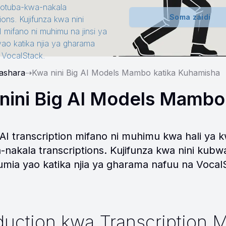
 hotuba-kwa-nakala
Soma zaidi
tions. Kujifunza kwa nini
 mifano ni muhimu na jinsi ya
yao katika njia ya gharama
 VocalStack.
iashara
⇢
Kwa nini Big AI Models Mambo katika Kuhamisha
nini Big AI Models Mambo
 AI transcription mifano ni muhimu kwa hali ya k
-nakala transcriptions. Kujifunza kwa nini kubwa
umia yao katika njia ya gharama nafuu na Vocal
oduction kwa Transcription 