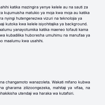
hi katika mazingira yenye kelele au na sauti za
eza kujumuisha matukio ya moja kwa moja au katika
ara nyingi hutengenezwa vizuri na teknolojia ya
i kutoka kwa kelele isiyohitajika ya background.
alumu yanayotumika katika maeneo tofauti kama
u wa kubadilika huboresha umuhimu na manufaa ya
no maalumu kwa usahihi.
siri na changamoto wanazoleta. Wakati mifano kubwa
 gharama zilizoongezeka, mahitaji ya vifaa, na
akikisha utendaji wa haraka wa kutafsiri.