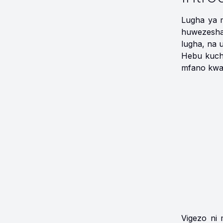
Lugha ya m
huwezesha
lugha, na u
Hebu kuch
mfano kwa 
Vigezo ni