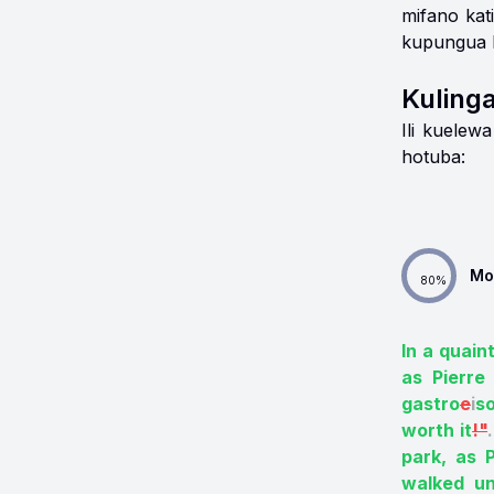
mifano kat
kupungua 
Kuling
Ili kuelew
hotuba:
Mo
80
%
In a quaint
as Pierre 
gastro
e
i
s
worth it
!"
.
park, as P
walked un