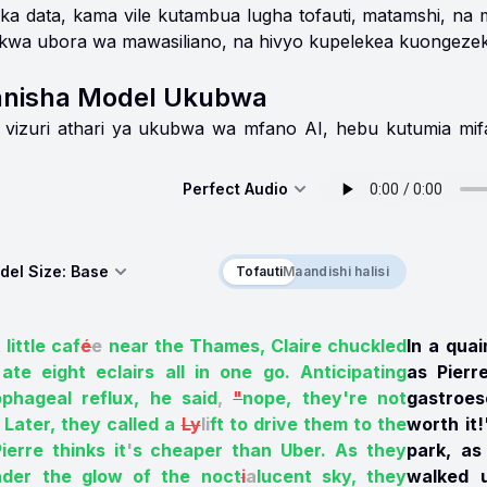
ika data, kama vile kutambua lugha tofauti, matamshi, na
kwa ubora wa mawasiliano, na hivyo kupelekea kuongezek
anisha Model Ukubwa
a vizuri athari ya ukubwa wa mfano AI, hebu kutumia mif
Perfect Audio
del Size:
Base
Tofauti
Tofauti
Maandishi halisi
 little caf
é
e
near the Thames, Claire chuckled
In a quai
ate eight eclairs all in one go. Anticipating
as Pierr
ophageal reflux, he said
,
"
nope, they're not
gastroes
Later, they called a
Ly
li
ft to drive them to the
worth it!
ierre thinks it
'
s cheaper than Uber. As they
park, as
der the glow of the noct
i
a
lucent sky, they
walked u