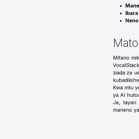
Mane
Ibara
Neno
Mato
Mifano mik
VocalStack 
ziada za u
kubadilish
Kwa mtu y
ya AI huto
Je, tayari
maneno yak