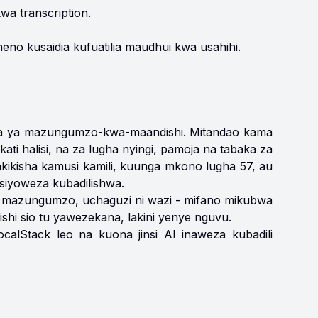
a transcription.
neno kusaidia kufuatilia maudhui kwa usahihi.
lojia ya mazungumzo-kwa-maandishi. Mitandao kama
kati halisi, na za lugha nyingi, pamoja na tabaka za
akikisha kamusi kamili, kuunga mkono lugha 57, au
siyoweza kubadilishwa.
 mazungumzo, uchaguzi ni wazi - mifano mikubwa
ishi sio tu yawezekana, lakini yenye nguvu.
calStack leo na kuona jinsi AI inaweza kubadili