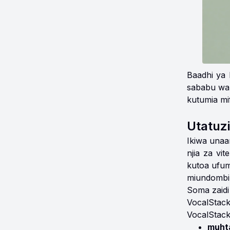
Baadhi ya 
sababu wan
kutumia mi
Utatuzi
Ikiwa unaa
njia za vi
kutoa ufum
miundombi
Soma zaid
VocalStac
VocalStack 
muhta