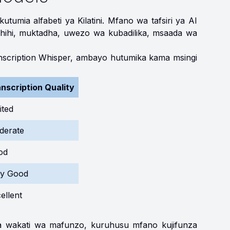
tumia alfabeti ya Kilatini. Mfano wa tafsiri ya AI
hi, muktadha, uwezo wa kubadilika, msaada wa
scription Whisper, ambayo hutumika kama msingi
nscription Quality
ited
derate
od
ry Good
ellent
a wakati wa mafunzo, kuruhusu mfano kujifunza