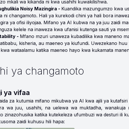
tizo mkali wa kikanda ni kwa usahihi kuwakilishwa.
ghulikia Noisy Mazingira -
Kuandika mazungumzo kwa usahi
 ni changamoto. Hali ya kurekodi chini ya hali bora inaw
gira ya ofisi iliyojaa. Mifano ya AI kubwa na ya juu zaidi m
guza kelele na inaweza kwa ufanisi kutenga sauti ya msemaj
ability -
Mfano mzuri unaweza kubadilika kwa maneno ma
matibabu, kisheria, au maeneo ya kiufundi. Uwezekano hu
ri kwa wataalamu katika maeneo hayo kwa kukamata mane
hi ya changamoto
i ya vifaa
 faida za kutumia mifano mikubwa ya AI kwa ajili ya kutaf
ra wa juu, usahihi, na uelewa wa muktadha, wanakuja na
 zinazohusika katika kutekeleza ufumbuzi wa desturi ili kuh
soma zaidi kuhusu hili hapa: