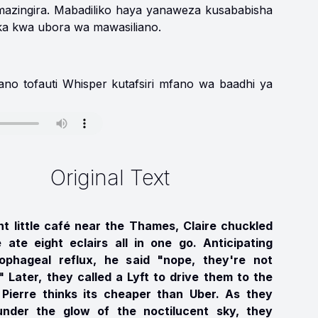
 mazingira. Mabadiliko haya yanaweza kusababisha
a kwa ubora wa mawasiliano.
ano tofauti Whisper kutafsiri mfano wa baadhi ya
Original Text
nt little café near the Thames, Claire chuckled
e ate eight eclairs all in one go. Anticipating
ophageal reflux, he said "nope, they're not
" Later, they called a Lyft to drive them to the
 Pierre thinks its cheaper than Uber. As they
nder the glow of the noctilucent sky, they